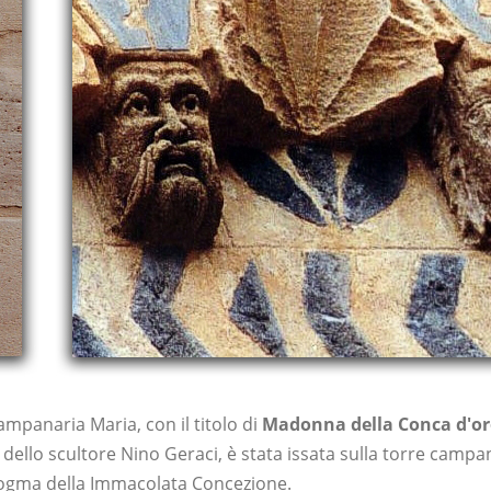
ampanaria Maria, con il titolo di
Madonna della Conca d'o
dello scultore Nino Geraci, è stata issata sulla torre campa
dogma della Immacolata Concezione.