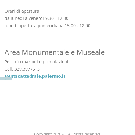
Orari di apertura
da lunedì a venerdì 9.30 - 12.30
lunedì apertura pomeridiana 15.00 - 18.00
Area Monumentale e Museale
Per informazioni e prenotazioni
Cell. 329.3977513
tour@cattedrale.palermo.it
link alla pagina con i I registri custoditi nell'archivio storico
della Cattedrale
Copyright © 2026
. All rights reserved.